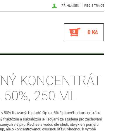
|
PŘIHLÁŠENÍ
REGISTRACE
0
0 Kč
NÝ KONCENTRÁT
 50%, 250 ML
s 50% lisovaných plodů šípku, 6% šípkového koncentrátu
ý fruktózou a sukralózou
je lisovaný za studena pro zachování
ažených v šípku. Ředí se s vodou dle chuti, obvykle v poměru
rup, ale o
koncentrovanou ovocnou šťávu vhodnou
k výrobě