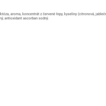
tóza, aroma, koncentrát z červené řepy, kyseliny (citronová, jablečn
lný, antioxidant ascorban sodný.