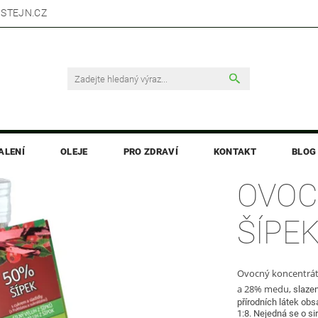
STEJN.CZ
ALENÍ
OLEJE
PRO ZDRAVÍ
KONTAKT
BLOG
OVOC
ŠÍPEK
Ovocný koncentrát 
a 28% medu,
slazen
přírodních látek obs
1:8. Nejedná se o si