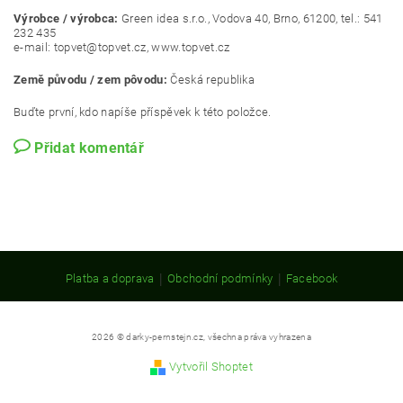
Výrobce / výrobca:
Green idea s.r.o., Vodova 40, Brno, 61200, tel.: 541
232 435
e-mail: topvet@topvet.cz, www.topvet.cz
Země původu / zem pôvodu:
Česká republika
Buďte první, kdo napíše příspěvek k této položce.
Přidat komentář
|
|
Platba a doprava
Obchodní podmínky
Facebook
2026 © darky-pernstejn.cz, všechna práva vyhrazena
Vytvořil Shoptet