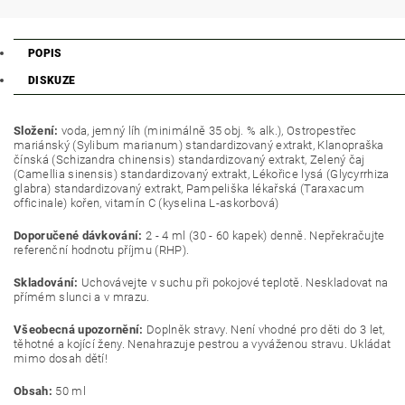
POPIS
DISKUZE
Složení:
voda, jemný líh (minimálně 35 obj. % alk.), Ostropestřec
mariánský (Sylibum marianum) standardizovaný extrakt, Klanopraška
čínská (Schizandra chinensis) standardizovaný extrakt, Zelený čaj
(Camellia sinensis) standardizovaný extrakt, Lékořice lysá (Glycyrrhiza
glabra) standardizovaný extrakt, Pampeliška lékařská (Taraxacum
officinale) kořen, vitamín C (kyselina L-askorbová)
Doporučené dávkování:
2 - 4 ml (30 - 60 kapek) denně. Nepřekračujte
referenční hodnotu příjmu (RHP).
Skladování:
Uchovávejte v suchu při pokojové teplotě. Neskladovat na
přímém slunci a v mrazu.
Všeobecná upozornění:
Doplněk stravy. Není vhodné pro děti do 3 let,
těhotné a kojící ženy. Nenahrazuje pestrou a vyváženou stravu. Ukládat
mimo dosah dětí!
Obsah:
50 ml